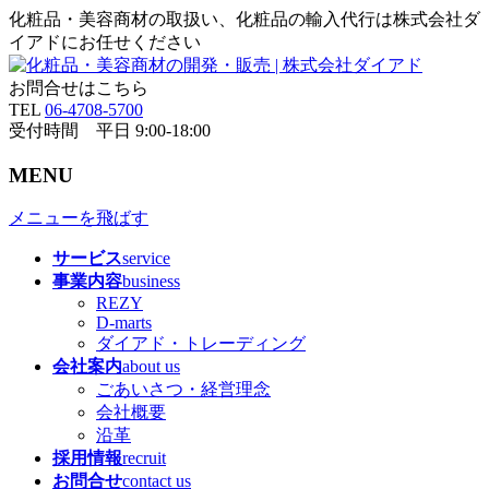
化粧品・美容商材の取扱い、化粧品の輸入代行は株式会社ダ
イアドにお任せください
お問合せはこちら
TEL
06-4708-5700
受付時間 平日 9:00-18:00
MENU
メニューを飛ばす
サービス
service
事業内容
business
REZY
D-marts
ダイアド・トレーディング
会社案内
about us
ごあいさつ・経営理念
会社概要
沿革
採用情報
recruit
お問合せ
contact us