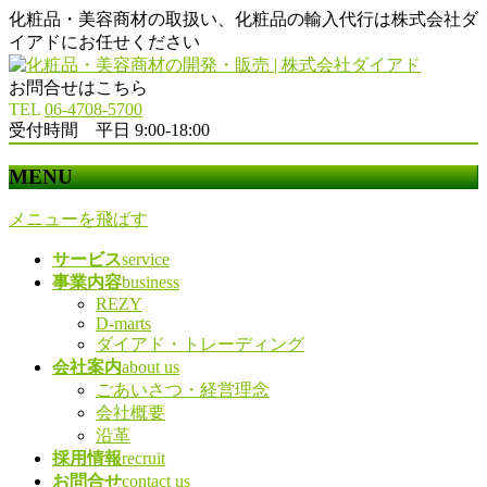
化粧品・美容商材の取扱い、化粧品の輸入代行は株式会社ダ
イアドにお任せください
お問合せはこちら
TEL
06-4708-5700
受付時間 平日 9:00-18:00
MENU
メニューを飛ばす
サービス
service
事業内容
business
REZY
D-marts
ダイアド・トレーディング
会社案内
about us
ごあいさつ・経営理念
会社概要
沿革
採用情報
recruit
お問合せ
contact us